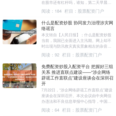
在股市还有杠杆吗，谁知，第二天早晨，
等老罗去老伴房间，才发现老伴不在家，
阅读：
184
栏目：
股票配资门户
在床头柜上留下一....
什么是配资炒股 协同发力治理涉灾网
络谣言
本文转自【人民日报】；什么是配资炒股
当前，我国已全面进入主汛期。网上却不
时出现与防汛救灾真实景象相左的杂音。
这些虚假信息不仅制造了恐慌，更有甚者
阅读：
92
栏目：
股票配资门户
可能干扰防汛救....
免费配资炒股入配资平台 把握好三组
关系 推进直联点建设——“涉企网络
辟谣工作直联点”建设座谈会在深圳召
开
7月22日，“涉企网络辟谣工作直联点”建设
座谈会在深圳召开。本次会议由中央网信
办违法和不良信息举报中心指导，中国平
安保险（集团）股份有限公司主办，来自
阅读：
64
栏目：
股票配资门户
中央和国家....