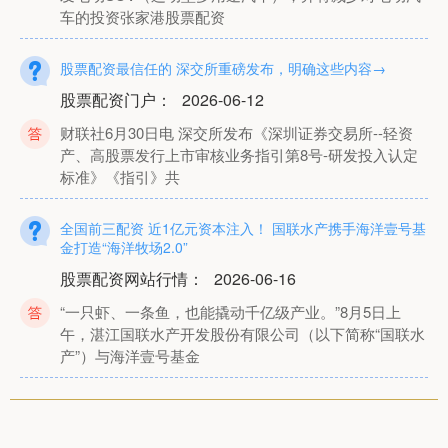
车的投资张家港股票配资
股票配资最信任的 深交所重磅发布，明确这些内容→
股票配资门户
：
2026-06-12
财联社6月30日电 深交所发布《深圳证券交易所--轻资
产、高股票发行上市审核业务指引第8号-研发投入认定
标准》《指引》共
全国前三配资 近1亿元资本注入！ 国联水产携手海洋壹号基
金打造“海洋牧场2.0”
股票配资网站行情
：
2026-06-16
“一只虾、一条鱼，也能撬动千亿级产业。”8月5日上
午，湛江国联水产开发股份有限公司（以下简称“国联水
产”）与海洋壹号基金
银川股票配资 《开明国语课本》：民国时期的“爆款”儿童刊
物