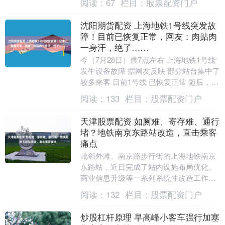
阅读：
67
栏目：
股票配资门户
活动。....
沈阳期货配资 上海地铁1号线突发故
障！目前已恢复正常，网友：肉贴肉
一身汗，绝了……
今（7月28日）晨7点左右 上海地铁1号线
发生设备故障 据网友反映 部分站台集中了
较多乘客 目前1号线 已恢复正常 随后，
地铁方通过微信公众号和微博等渠道 发....
阅读：
133
栏目：
股票配资门户
天津股票配资 如厕难、寄存难、通行
堵？地铁南京东路站改造，直击乘客
痛点
毗邻外滩、南京路步行街的上海地铁南京
东路站，近日完成了站内设施布局优化、
商业信息升级等一系列系统性改造工作。
此次改造直击乘客“如厕难”“寄存难”与“通
阅读：
132
栏目：
股票配资门户
行堵”三....
炒股杠杆原理 早高峰小客车强行加塞