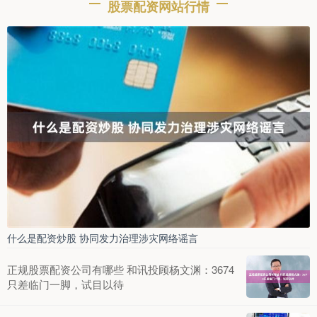
股票配资网站行情
股票配资门户推荐
：
2026-07-08
银川股票配资 1930年年底，叶圣陶应开明书店创始人章
锡琛之邀，辞去商务印书馆的编辑职务，前往开明书店
做编辑。当时，开明
专业期货配资公司 一个月刷爆北方六省份，总结一下
股票配资门户推荐
：
2026-07-15
专业期货配资公司 地球知识局 文字 | 朝乾 制图 | 养乐多
凯尔希 校对 | 朝乾 编辑 | 桐 辽代，一个由契丹人
什么是配资炒股 协同发力治理涉灾网络谣言
正规股票配资公司有哪些 和讯投顾杨文渊：3674
只差临门一脚，试目以待