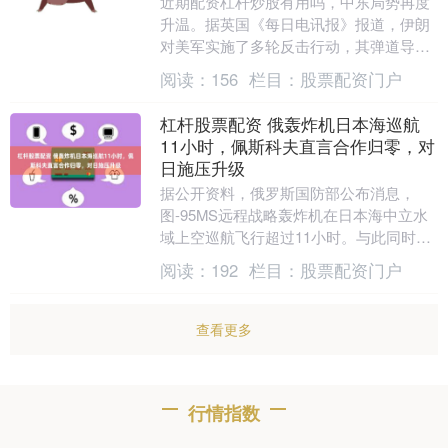
近期配资杠杆炒股有用吗，中东局势再度
升温。据英国《每日电讯报》报道，伊朗
对美军实施了多轮反击行动，其弹道导弹
作战效能引发外界高度关注。有迹象显
阅读：
156
栏目：
股票配资门户
示，伊朗的导弹技术....
杠杆股票配资 俄轰炸机日本海巡航
11小时，佩斯科夫直言合作归零，对
日施压升级
据公开资料，俄罗斯国防部公布消息，
图-95MS远程战略轰炸机在日本海中立水
域上空巡航飞行超过11小时。与此同时，
俄罗斯总统新闻秘书佩斯科夫直言，由于
阅读：
192
栏目：
股票配资门户
日本前几届政....
查看更多
行情指数