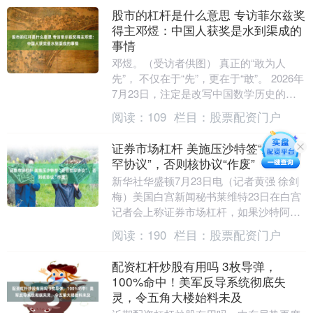
股市的杠杆是什么意思 专访菲尔兹奖
得主邓煜：中国人获奖是水到渠成的
事情
邓煜。（受访者供图） 真正的“敢为人
先”， 不仅在于“先”，更在于“敢”。 2026年
7月23日，注定是改写中国数学历史的一
天。 邓煜、王虹同时获得数学界最高荣....
阅读：
109
栏目：
股票配资门户
证券市场杠杆 美施压沙特签“亚伯拉
罕协议”，否则核协议“作废”
新华社华盛顿7月23日电（记者黄强 徐剑
梅）美国白宫新闻秘书莱维特23日在白宫
记者会上称证券市场杠杆，如果沙特阿拉
伯不加入“亚伯拉罕协议”，美国同沙特日
阅读：
190
栏目：
股票配资门户
前签署的....
配资杠杆炒股有用吗 3枚导弹，
100%命中！美军反导系统彻底失
灵，令五角大楼始料未及