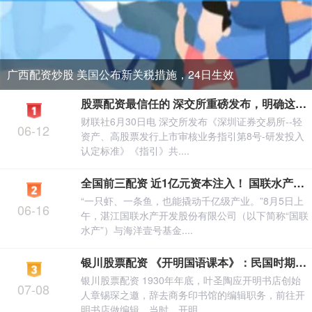
广西配资炒股 美国公布新关税措施，24日生效
股票配资最信任的 深交所重磅发布，明确这些内容→
财联社6月30日电 深交所发布《深圳证券交易所--轻
06-12
资产、高股票发行上市审核业务指引第8号-研发投入
认定标准》《指引》共....
全国前三配资 近1亿元资本注入！ 国联水产携手海洋壹号基金打造“海洋牧场2.0”
“一只虾、一条鱼，也能撬动千亿级产业。”8月5日上
06-16
午，湛江国联水产开发股份有限公司（以下简称“国联
水产”）与海洋壹号基金....
银川股票配资 《开明国语课本》：民国时期的“爆款”儿童刊物
银川股票配资 1930年年底，叶圣陶应开明书店创始
07-08
人章锡琛之邀，辞去商务印书馆的编辑职务，前往开
明书店做编辑。当时，开明....