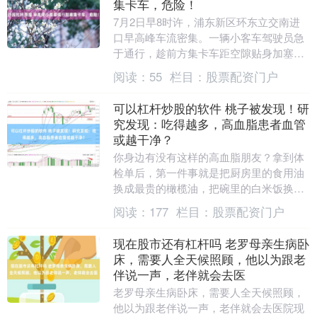
集卡车，危险！
7月2日早8时许，浦东新区环东立交南进
口早高峰车流密集。一辆小客车驾驶员急
于通行，趁前方集卡车距空隙贴身加塞变
道，在车流中强行从左侧第三车道切入第
阅读：
55
栏目：
股票配资门户
二车道。 由于....
可以杠杆炒股的软件 桃子被发现！研
究发现：吃得越多，高血脂患者血管
或越干净？
你身边有没有这样的高血脂朋友？拿到体
检单后，第一件事就是把厨房里的食用油
换成最贵的橄榄油，把碗里的白米饭换成
糙米，但对水果篮里的桃子可以杠杆炒股
阅读：
177
栏目：
股票配资门户
的软件，却依然心....
现在股市还有杠杆吗 老罗母亲生病卧
床，需要人全天候照顾，他以为跟老
伴说一声，老伴就会去医
老罗母亲生病卧床，需要人全天候照顾，
他以为跟老伴说一声，老伴就会去医院现